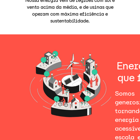
Nossa energia vem de regiões com sol e
vento acima da média, e de usinas que
operam com máxima eficiência e
sustentabilidade.
Ener
que 
Somos 
genero
tornand
energia
acessí
escala 