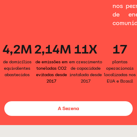
nos per
de en
comunid
4,2M
2,14M
11X
17
de domicílios
de emissões em
em crescimento
plantas
equivalentes
toneladas CO2
de capacidade
operacionais
abastecidos
evitadas desde
instalada desde
localizadas nos
2017
2017
EUA e Brasil
A Serena