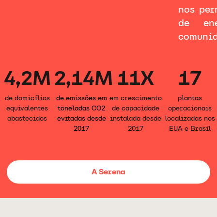
nos per
de en
comunid
4,2M
2,14M
11X
17
de domicílios
de emissões em
em crescimento
plantas
equivalentes
toneladas CO2
de capacidade
operacionais
abastecidos
evitadas desde
instalada desde
localizadas nos
2017
2017
EUA e Brasil
A Serena