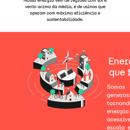
Nossa energia vem de regiões com sol e
vento acima da média, e de usinas que
operam com máxima eficiência e
sustentabilidade.
Ener
que 
Somos 
genero
tornand
energia
acessí
escala 