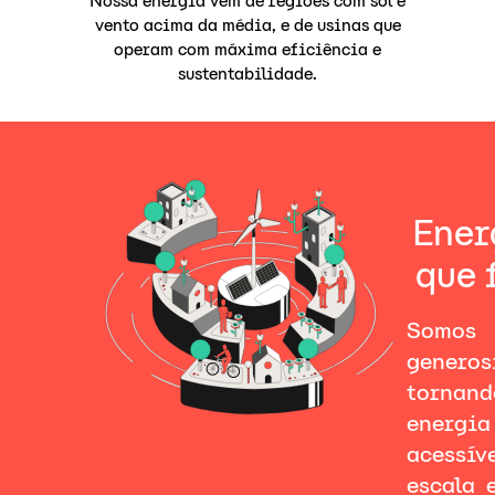
Nossa energia vem de regiões com sol e
vento acima da média, e de usinas que
operam com máxima eficiência e
sustentabilidade.
Ener
que 
Somos 
genero
tornand
energia
acessí
escala 