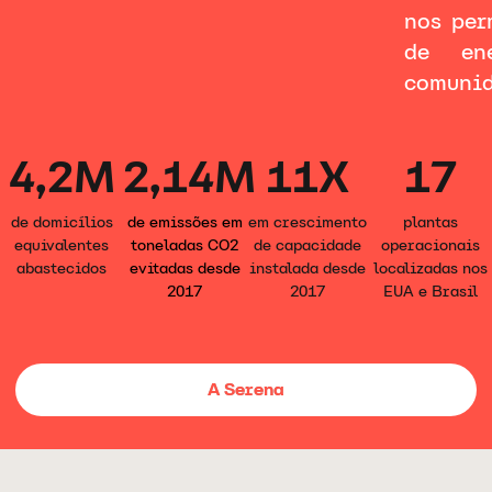
nos per
de en
comunid
4,2M
2,14M
11X
17
de domicílios
de emissões em
em crescimento
plantas
equivalentes
toneladas CO2
de capacidade
operacionais
abastecidos
evitadas desde
instalada desde
localizadas nos
2017
2017
EUA e Brasil
A Serena