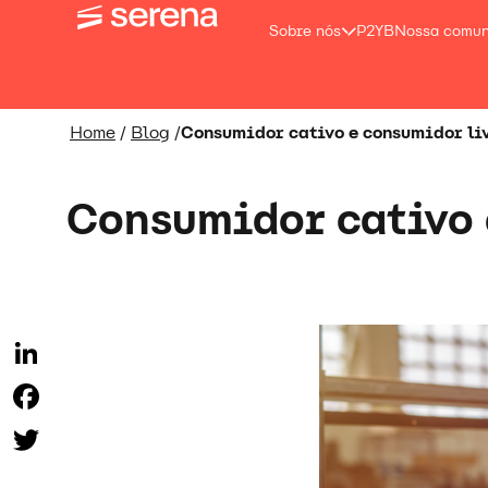
Sobre nós
P2YB
Nossa comu
Home
/
Blog
/
Consumidor cativo e consumidor li
Consumidor cativo 
LinkedIn
Facebook
Twitter