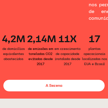
nos per
de en
comunid
4,2M
2,14M
11X
17
de domicílios
de emissões em
em crescimento
plantas
equivalentes
toneladas CO2
de capacidade
operacionais
abastecidos
evitadas desde
instalada desde
localizadas nos
2017
2017
EUA e Brasil
A Serena