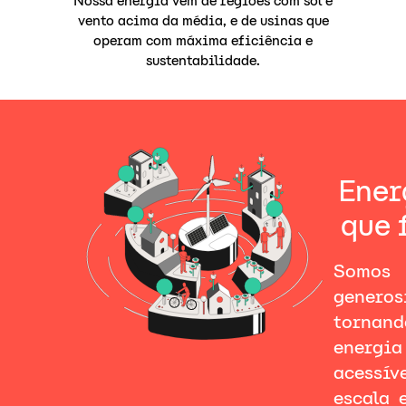
Nossa energia vem de regiões com sol e
vento acima da média, e de usinas que
operam com máxima eficiência e
sustentabilidade.
Ener
que 
Somos 
genero
tornand
energia
acessí
escala 