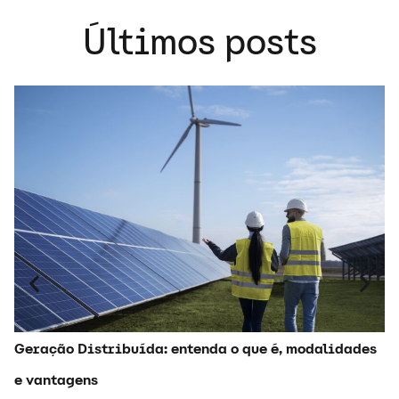
Últimos posts
C
P
Co
t
D
Geração Distribuída: entenda o que é, modalidades
e vantagens