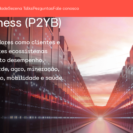
dade
Serena Talks
Perguntas
Fale conosco
ness (P2YB)
ores como clientes e
tes ecossistemas
lto desempenho,
rde, agro, mineração,
o, mobilidade e saúde.