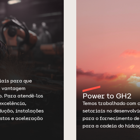
iais para que
a vantagem
Power to GH2
o. Para atendê-los
excelência,
Temos trabalhado com cl
ução, instalações
setoriais no desenvolv
stos e aceleração
para o fornecimento de
para a cadeia do hidro