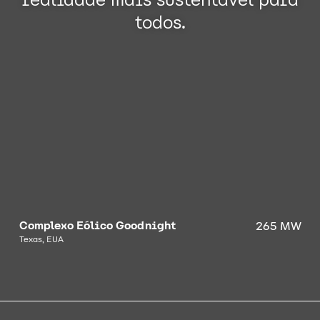
todos.
Complexo Eólico Goodnight
265 MW
Texas, EUA
O projeto é composto por 59 aerogeradores da Vestas, de
4,5 MW cada, com capacidade total de 265,5 MW.