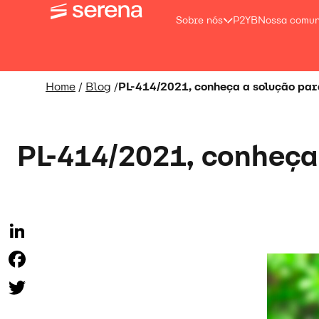
Sobre nós
P2YB
Nossa comu
Home
/
Blog
/
PL-414/2021, conheça a solução par
PL-414/2021, conheça
LinkedIn
Facebook
Twitter