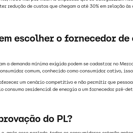
ter redução de custos que chegam a até 30% em relação às 
em escolher o fornecedor de
sam a demanda mínima exigida podem se cadastrar no Mercad
consumidor comum, conhecido como consumidor cativo, isso 
o oferecer um cenário competitivo e não permitir que pess
elo consumo residencial de energia a um fornecedor pré-de
provação do PL?
s e, após esse período, todos os consumidores estarão apto