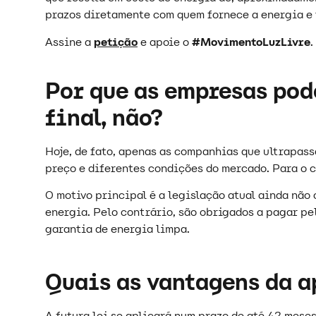
prazos diretamente com quem fornece a energia e 
Assine a
petição
e apoie o
#MovimentoLuzLivre
.
Por que as empresas pod
final, não?
Hoje, de fato, apenas as companhias que ultrapas
preço e diferentes condições do mercado. Para o 
O motivo principal é a legislação atual ainda nã
energia. Pelo contrário, são obrigados a pagar p
garantia de energia limpa.
Quais as vantagens da a
A futura lei se aplicará num prazo de até 42 mese