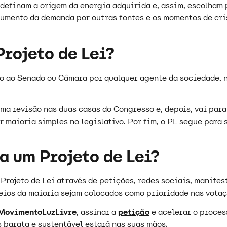
definam a origem da energia adquirida e, assim, escolham p
aumento da demanda por outras fontes e os momentos de c
Projeto de Lei?
o ao Senado ou Câmara por qualquer agente da sociedade, n
uma revisão nas duas casas do Congresso e, depois, vai par
or maioria simples no legislativo. Por fim, o PL segue par
a um Projeto de Lei?
Projeto de Lei através de petições, redes sociais, manife
seios da maioria sejam colocados como prioridade nas vota
MovimentoLuzLivre
, assinar a
petição
e acelerar o proces
 barata e sustentável estará nas suas mãos.